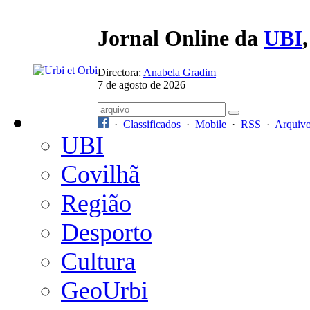
Jornal Online da
UBI
Directora:
Anabela Gradim
7 de agosto de 2026
·
Classificados
·
Mobile
·
RSS
·
Arquiv
UBI
Covilhã
Região
Desporto
Cultura
GeoUrbi