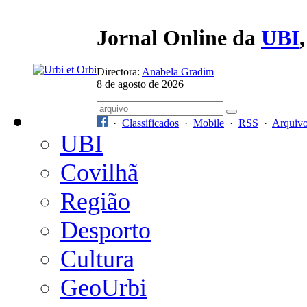
Jornal Online da
UBI
Directora:
Anabela Gradim
8 de agosto de 2026
·
Classificados
·
Mobile
·
RSS
·
Arquiv
UBI
Covilhã
Região
Desporto
Cultura
GeoUrbi