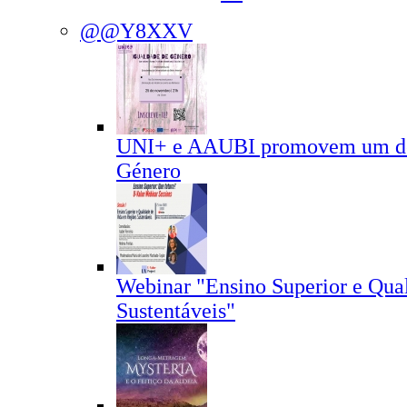
@@Y8XXV
UNI+ e AAUBI promovem um deb
Género
Webinar "Ensino Superior e Qua
Sustentáveis"