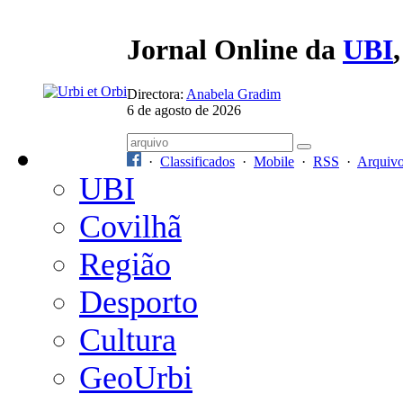
Jornal Online da
UBI
Directora:
Anabela Gradim
6 de agosto de 2026
·
Classificados
·
Mobile
·
RSS
·
Arquiv
UBI
Covilhã
Região
Desporto
Cultura
GeoUrbi