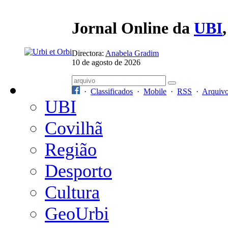
Jornal Online da
UBI
Directora:
Anabela Gradim
10 de agosto de 2026
·
Classificados
·
Mobile
·
RSS
·
Arquiv
UBI
Covilhã
Região
Desporto
Cultura
GeoUrbi