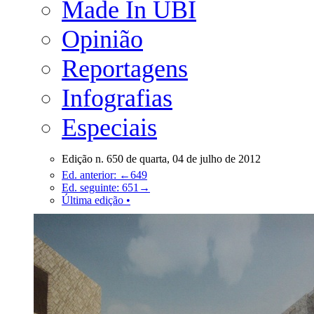
Made In UBI
Opinião
Reportagens
Infografias
Especiais
Edição n. 650 de quarta, 04 de julho de 2012
Ed. anterior: ←649
Ed. seguinte: 651→
Última edição •