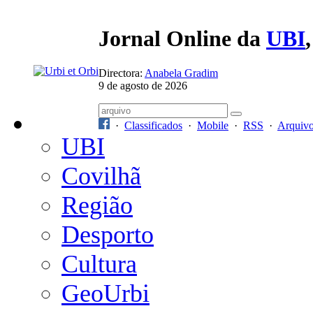
Jornal Online da
UBI
Directora:
Anabela Gradim
9 de agosto de 2026
·
Classificados
·
Mobile
·
RSS
·
Arquiv
UBI
Covilhã
Região
Desporto
Cultura
GeoUrbi