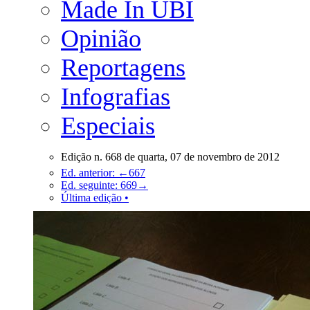
Made In UBI
Opinião
Reportagens
Infografias
Especiais
Edição n. 668 de quarta, 07 de novembro de 2012
Ed. anterior: ←667
Ed. seguinte: 669→
Última edição •