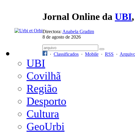
Jornal Online da
UBI
Directora:
Anabela Gradim
8 de agosto de 2026
·
Classificados
·
Mobile
·
RSS
·
Arquiv
UBI
Covilhã
Região
Desporto
Cultura
GeoUrbi