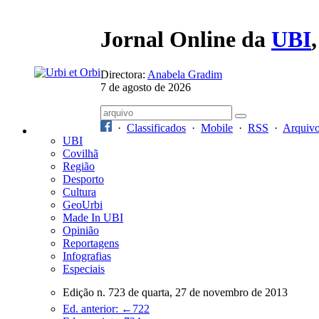
Jornal Online da
UBI
Directora:
Anabela Gradim
7 de agosto de 2026
·
Classificados
·
Mobile
·
RSS
·
Arquiv
UBI
Covilhã
Região
Desporto
Cultura
GeoUrbi
Made In UBI
Opinião
Reportagens
Infografias
Especiais
Edição n. 723 de quarta, 27 de novembro de 2013
Ed. anterior: ←722