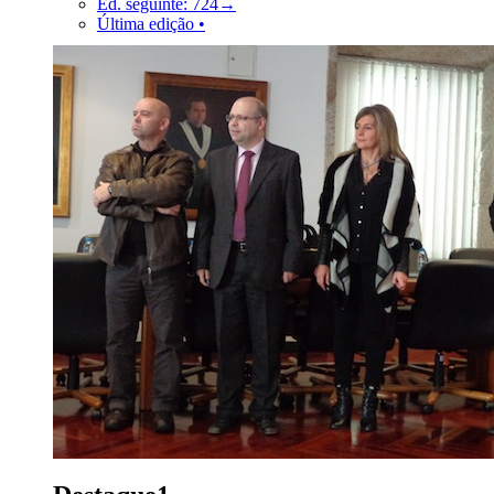
Ed. seguinte: 724→
Última edição •