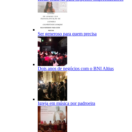
Ser generoso para quem precisa
Dois anos de negócios com o BNI Altius
Igreja em música por padroeira