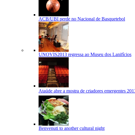
ACB/UBI perde no Nacional de Basquetebol
UNOVIS2013 regressa ao Museu dos Lanifícios
Ataúde abre a mostra de criadores emergentes 201
Benvenuti to another cultural night