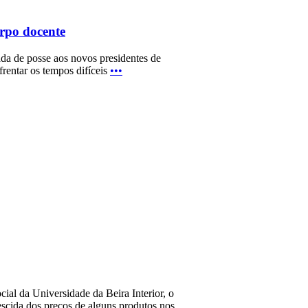
orpo docente
ada de posse aos novos presidentes de
rentar os tempos difíceis
•••
ial da Universidade da Beira Interior, o
escida dos preços de alguns produtos nos