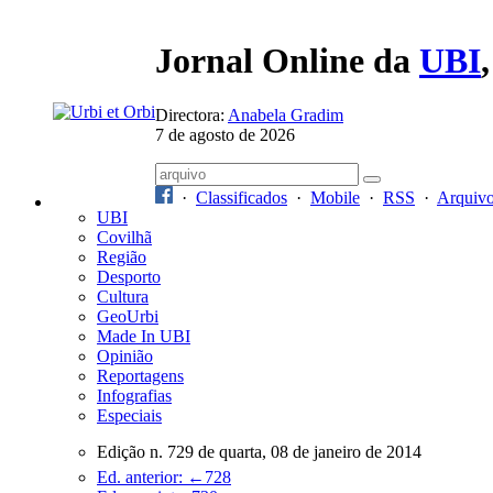
Jornal Online da
UBI
Directora:
Anabela Gradim
7 de agosto de 2026
·
Classificados
·
Mobile
·
RSS
·
Arquiv
UBI
Covilhã
Região
Desporto
Cultura
GeoUrbi
Made In UBI
Opinião
Reportagens
Infografias
Especiais
Edição n. 729 de quarta, 08 de janeiro de 2014
Ed. anterior: ←728