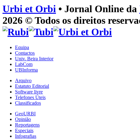
Urbi et Orbi
• Jornal Online da
2026 © Todos os direitos reserva
Equipa
Contactos
Univ. Beira Interior
LabCom
UBInforma
Arquivo
Estatuto Editorial
Software livre
Telefones Úteis
Classificados
GeoURBI
Opinião
Reportagens
Especiais
Infografias