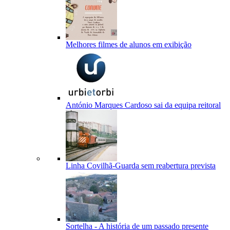
Melhores filmes de alunos em exibição
António Marques Cardoso sai da equipa reitoral
Linha Covilhã-Guarda sem reabertura prevista
Sortelha - A história de um passado presente