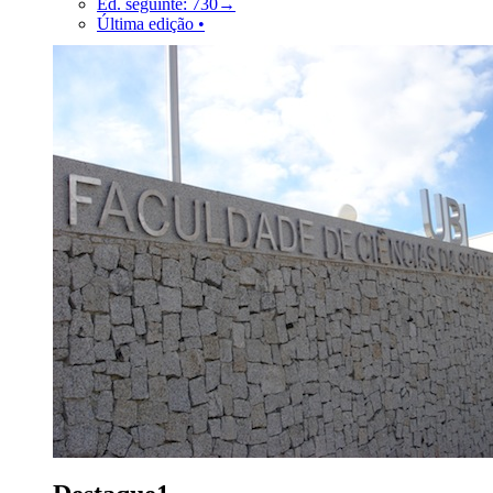
Ed. seguinte: 730→
Última edição •