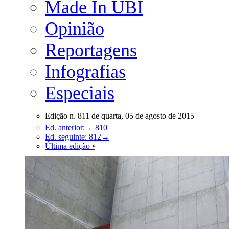
Made In UBI
Opinião
Reportagens
Infografias
Especiais
Edição n. 811 de quarta, 05 de agosto de 2015
Ed. anterior: ←810
Ed. seguinte: 812→
Última edição •