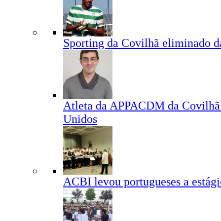
Sporting da Covilhã eliminado d
Atleta da APPACDM da Covilhã 
Unidos
ACBI levou portugueses a estág