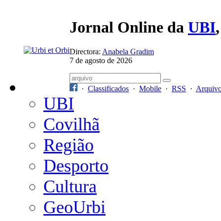
Jornal Online da
UBI
Directora:
Anabela Gradim
7 de agosto de 2026
·
Classificados
·
Mobile
·
RSS
·
Arquiv
UBI
Covilhã
Região
Desporto
Cultura
GeoUrbi