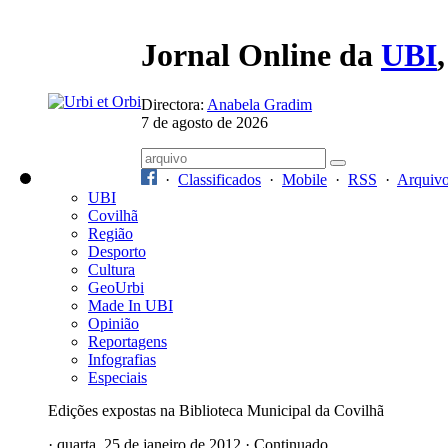
Jornal Online da
UBI
Directora:
Anabela Gradim
7 de agosto de 2026
·
Classificados
·
Mobile
·
RSS
·
Arquiv
UBI
Covilhã
Região
Desporto
Cultura
GeoUrbi
Made In UBI
Opinião
Reportagens
Infografias
Especiais
Edições expostas na Biblioteca Municipal da Covilhã
· quarta, 25 de janeiro de 2012 · Continuado