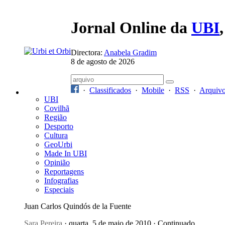
Jornal Online da
UBI
Directora:
Anabela Gradim
8 de agosto de 2026
·
Classificados
·
Mobile
·
RSS
·
Arquiv
UBI
Covilhã
Região
Desporto
Cultura
GeoUrbi
Made In UBI
Opinião
Reportagens
Infografias
Especiais
Juan Carlos Quindós de la Fuente
Sara Pereira
· quarta, 5 de maio de 2010 · Continuado