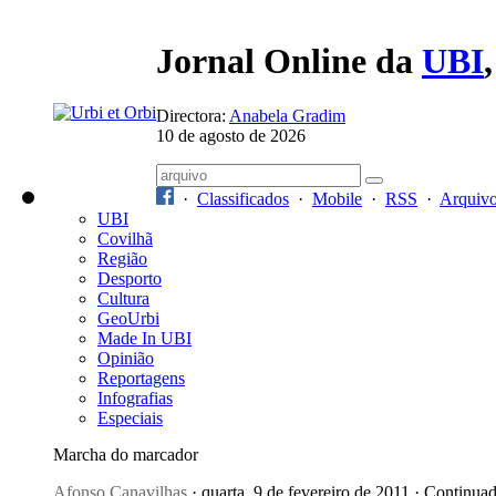
Jornal Online da
UBI
Directora:
Anabela Gradim
10 de agosto de 2026
·
Classificados
·
Mobile
·
RSS
·
Arquiv
UBI
Covilhã
Região
Desporto
Cultura
GeoUrbi
Made In UBI
Opinião
Reportagens
Infografias
Especiais
Marcha do marcador
Afonso Canavilhas
· quarta, 9 de fevereiro de 2011 · Continua