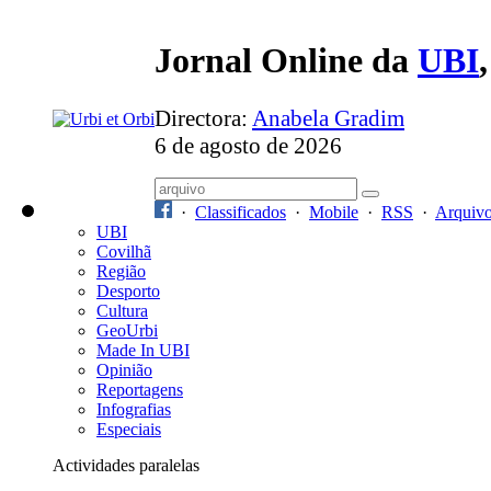
Jornal Online da
UBI
Directora:
Anabela Gradim
6 de agosto de 2026
·
Classificados
·
Mobile
·
RSS
·
Arquiv
UBI
Covilhã
Região
Desporto
Cultura
GeoUrbi
Made In UBI
Opinião
Reportagens
Infografias
Especiais
Actividades paralelas