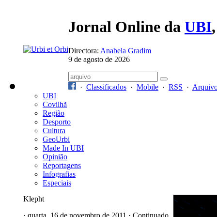
Jornal Online da
UBI
Directora:
Anabela Gradim
9 de agosto de 2026
·
Classificados
·
Mobile
·
RSS
·
Arquiv
UBI
Covilhã
Região
Desporto
Cultura
GeoUrbi
Made In UBI
Opinião
Reportagens
Infografias
Especiais
Klepht
· quarta, 16 de novembro de 2011 · Continuado