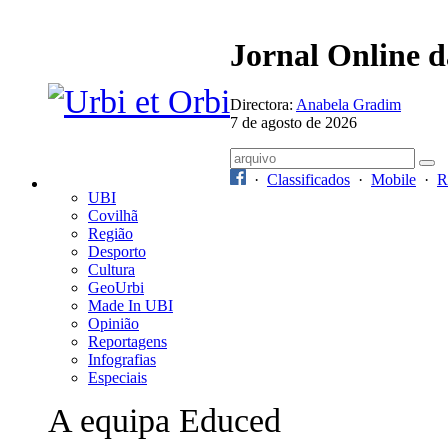
Jornal Online 
Directora:
Anabela Gradim
7 de agosto de 2026
·
Classificados
·
Mobile
·
R
UBI
Covilhã
Região
Desporto
Cultura
GeoUrbi
Made In UBI
Opinião
Reportagens
Infografias
Especiais
A equipa Educed