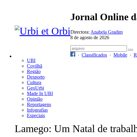
Jornal Online 
Directora:
Anabela Gradim
8 de agosto de 2026
·
Classificados
·
Mobile
·
R
UBI
Covilhã
Região
Desporto
Cultura
GeoUrbi
Made In UBI
Opinião
Reportagens
Infografias
Especiais
Lamego: Um Natal de trabal