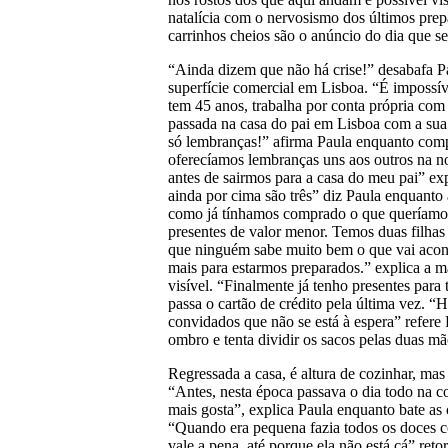
natalícia com o nervosismo dos últimos prepa
carrinhos cheios são o anúncio do dia que s
“Ainda dizem que não há crise!” desabafa Pa
superfície comercial em Lisboa. “É impossíve
tem 45 anos, trabalha por conta própria com 
passada na casa do pai em Lisboa com a sua 
só lembranças!” afirma Paula enquanto com
oferecíamos lembranças uns aos outros na noi
antes de sairmos para a casa do meu pai” ex
ainda por cima são três” diz Paula enquanto 
como já tínhamos comprado o que queríamo
presentes de valor menor. Temos duas filhas 
que ninguém sabe muito bem o que vai acon
mais para estarmos preparados.” explica a mãe
visível. “Finalmente já tenho presentes par
passa o cartão de crédito pela última vez. “
convidados que não se está à espera” refere P
ombro e tenta dividir os sacos pelas duas mã
Regressada a casa, é altura de cozinhar, mas 
“Antes, nesta época passava o dia todo na 
mais gosta”, explica Paula enquanto bate as 
“Quando era pequena fazia todos os doces 
vale a pena, até porque ela não está cá” reto