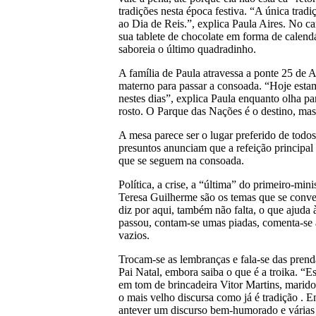
tradições nesta época festiva. “A única trad
ao Dia de Reis.”, explica Paula Aires. No ca
sua tablete de chocolate em forma de calend
saboreia o último quadradinho.
A família de Paula atravessa a ponte 25 de 
materno para passar a consoada. “Hoje estam
nestes dias”, explica Paula enquanto olha pa
rosto. O Parque das Nações é o destino, mas
A mesa parece ser o lugar preferido de todos
presuntos anunciam que a refeição principal
que se seguem na consoada.
Política, a crise, a “última” do primeiro-mini
Teresa Guilherme são os temas que se conve
diz por aqui, também não falta, o que ajuda 
passou, contam-se umas piadas, comenta-se 
vazios.
Trocam-se as lembranças e fala-se das prend
Pai Natal, embora saiba o que é a troika. 
em tom de brincadeira Vitor Martins, marido
o mais velho discursa como já é tradição . 
antever um discurso bem-humorado e várias 