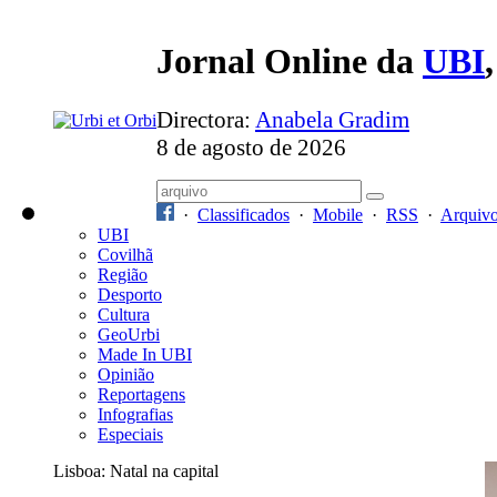
Jornal Online da
UBI
Directora:
Anabela Gradim
8 de agosto de 2026
·
Classificados
·
Mobile
·
RSS
·
Arquiv
UBI
Covilhã
Região
Desporto
Cultura
GeoUrbi
Made In UBI
Opinião
Reportagens
Infografias
Especiais
Lisboa: Natal na capital