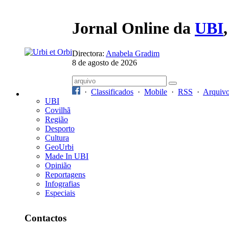
Jornal Online da
UBI
Directora:
Anabela Gradim
8 de agosto de 2026
·
Classificados
·
Mobile
·
RSS
·
Arquiv
UBI
Covilhã
Região
Desporto
Cultura
GeoUrbi
Made In UBI
Opinião
Reportagens
Infografias
Especiais
Contactos