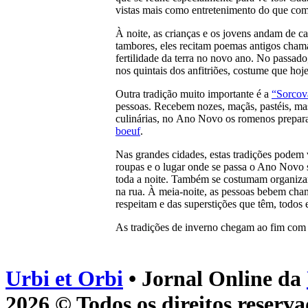
vistas mais como entretenimento do que como
À noite, as crianças e os jovens andam de c
tambores, eles recitam poemas antigos cham
fertilidade da terra no novo ano. No passa
nos quintais dos anfitriões, costume que hoj
Outra tradição muito importante é a
“Sorcov
pessoas. Recebem nozes, maçãs, pastéis, mas
culinárias, no Ano Novo os romenos prepara
boeuf
.
Nas grandes cidades, estas tradições podem 
roupas e o lugar onde se passa o Ano Novo 
toda a noite. Também se costumam organizar
na rua. À meia-noite, as pessoas bebem cham
respeitam e das superstições que têm, todo
As tradições de inverno chegam ao fim com a
Urbi et Orbi
• Jornal Online da
2026 © Todos os direitos reserva