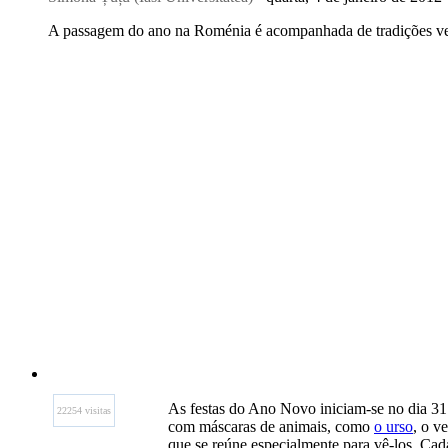
A passagem do ano na Roménia é acompanhada de tradições vel
As festas do Ano Novo iniciam-se no dia 3
22254 visitas
com máscaras de animais, como
o urso
, o v
que se reúne especialmente para vê-los. Ca