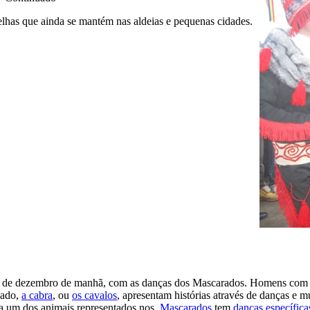
has que ainda se mantém nas aldeias e pequenas cidades.
1 de dezembro de manhã, com as danças dos Mascarados. Homens com tr
eado,
a cabra
, ou
os cavalos
, apresentam histórias através de danças e m
da um dos animais representados nos
Mascarados
tem
danças específic