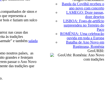
Banda da Covilhã recebeu o
ano novo com concerto
. Acompanhados de sinos e
LAMEGO: Doze passas,
o que representa a
doze desejos
r bois e faziam um sulco
LISBOA: Fogo-de-artifício
surpreendeu no Terreiro do
Paço
arroz nas casas das
ROMÉNIA: Uma celebração
ita às tradições
ouvida em toda a Europa
“sarmale” e também
salada
Batalha de Ano Novo em
Ruginoasa, Roménia
GeoURBI:
omo noutros países, as
ito grandes e festejam
eferem passar o Ano Novo
mente das tradições que
o.