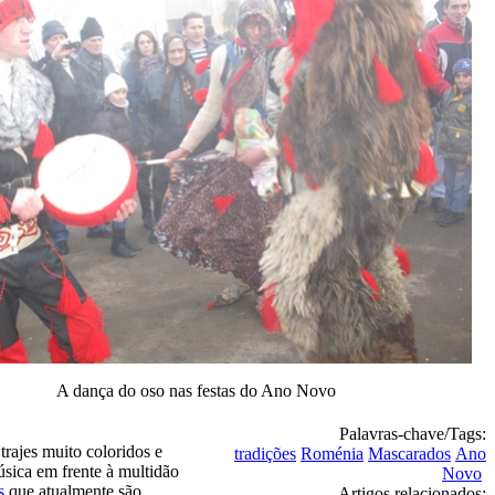
A dança do oso nas festas do Ano Novo
Palavras-chave/Tags:
ajes muito coloridos e
tradições
Roménia
Mascarados
Ano
úsica em frente à multidão
Novo
as
que atualmente são
Artigos relacionados: