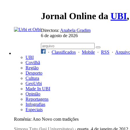
Jornal Online da
UBI
Directora:
Anabela Gradim
6 de agosto de 2026
·
Classificados
·
Mobile
·
RSS
·
Arquiv
UBI
Covilhã
Região
Desporto
Cultura
GeoUrbi
Made In UBI
Opinião
Reportagens
Infografias
Especiais
Roménia: Ano Novo com tradições
Simona Țuțu (Iasi Universitatea)
· quarta, 4 de janeiro de 2012