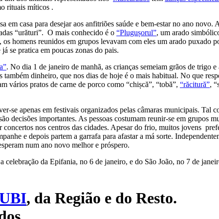
 rituais míticos .
asa em casa para desejar aos anfitriões saúde e bem-estar no ano novo
adas “urături”. O mais conhecido é o
“Plugușorul”
, um arado simbólic
do, os homens reunidos em grupos levavam com eles um arado puxado po
e já se pratica em poucas zonas do pais.
a”
. No dia 1 de janeiro de manhã, as crianças semeiam grãos de trigo e 
 também dinheiro, que nos dias de hoje é o mais habitual. No que respe
m vários pratos de carne de porco como “chișcă”, “tobă”,
“răcitură”
, 
ver-se apenas em festivais organizados pelas câmaras municipais. Tal c
são decisões importantes. As pessoas costumam reunir-se em grupos mu
 concertos nos centros das cidades. Apesar do frio, muitos jovens pr
panhe e depois partem a garrafa para afastar a má sorte. Independente
s esperam num ano novo melhor e próspero.
 celebração da Epifania, no 6 de janeiro, e do São João, no 7 de janeir
UBI
, da Região e do Resto.
dos.