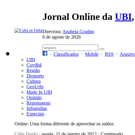
Jornal Online da
UBI
Directora:
Anabela Gradim
6 de agosto de 2026
·
Classificados
·
Mobile
·
RSS
·
Arquiv
UBI
Covilhã
Região
Desporto
Cultura
GeoUrbi
Made In UBI
Opinião
Reportagens
Infografias
Especiais
Online: Uma forma diferente de aproveitar os saldos
Cátia Durão
· quarta, 11 de janeiro de 2012 · Continuado