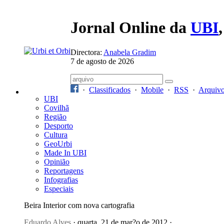
Jornal Online da
UBI
Directora:
Anabela Gradim
7 de agosto de 2026
·
Classificados
·
Mobile
·
RSS
·
Arquiv
UBI
Covilhã
Região
Desporto
Cultura
GeoUrbi
Made In UBI
Opinião
Reportagens
Infografias
Especiais
Beira Interior com nova cartografia
Eduardo Alves
· quarta, 21 de mar?o de 2012 ·