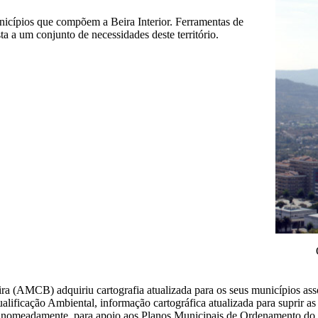
nicípios que compõem a Beira Interior. Ferramentas de
a a um conjunto de necessidades deste território.
ra (AMCB) adquiriu cartografia atualizada para os seus municípios as
ficação Ambiental, informação cartográfica atualizada para suprir as 
á, nomeadamente, para apoio aos Planos Municipais de Ordenamento do 