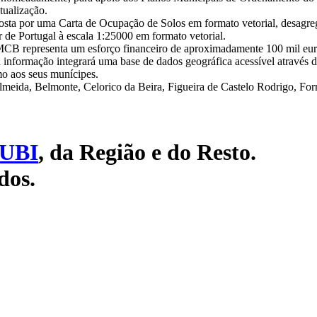
tualização.
osta por uma Carta de Ocupação de Solos em formato vetorial, desagr
r de Portugal à escala 1:25000 em formato vetorial.
AMCB representa um esforço financeiro de aproximadamente 100 mil eu
nformação integrará uma base de dados geográfica acessível através 
o aos seus munícipes.
eida, Belmonte, Celorico da Beira, Figueira de Castelo Rodrigo, Fo
UBI
, da Região e do Resto.
dos.