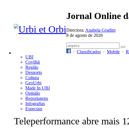
Jornal Online 
Directora:
Anabela Gradim
8 de agosto de 2026
·
Classificados
·
Mobile
·
R
UBI
Covilhã
Região
Desporto
Cultura
GeoUrbi
Made In UBI
Opinião
Reportagens
Infografias
Especiais
Teleperformance abre mais 1