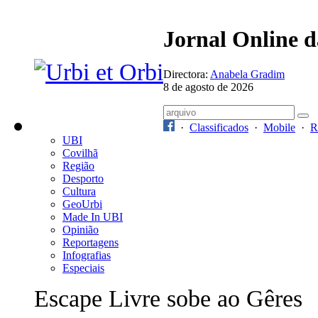
Jornal Online 
Directora:
Anabela Gradim
8 de agosto de 2026
·
Classificados
·
Mobile
·
R
UBI
Covilhã
Região
Desporto
Cultura
GeoUrbi
Made In UBI
Opinião
Reportagens
Infografias
Especiais
Escape Livre sobe ao Gêres