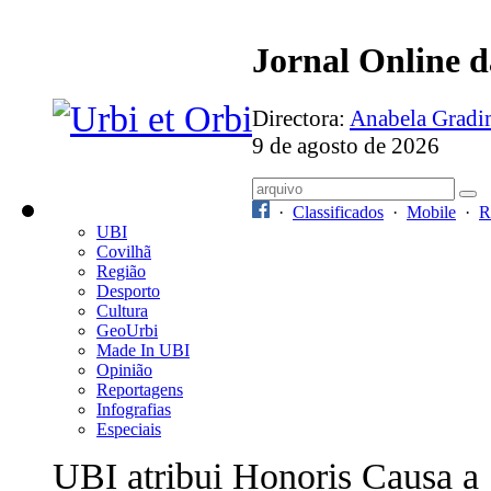
Jornal Online 
Directora:
Anabela Grad
9 de agosto de 2026
·
Classificados
·
Mobile
·
R
UBI
Covilhã
Região
Desporto
Cultura
GeoUrbi
Made In UBI
Opinião
Reportagens
Infografias
Especiais
UBI atribui Honoris Causa a