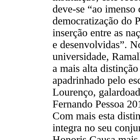
deve-se “ao imenso c
democratização do Pa
inserção entre as na
e desenvolvidas”. N
universidade, Ramal
a mais alta distinçã
apadrinhado pelo es
Lourenço, galardoa
Fernando Pessoa 20
Com mais esta disti
integra no seu conju
Honoris Causa mais 