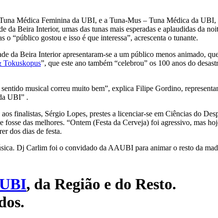
 Tuna Médica Feminina da UBI, e a Tuna-Mus – Tuna Médica da UBI, qu
da Beira Interior, umas das tunas mais esperadas e aplaudidas da noit
o “público gostou e isso é que interessa”, acrescenta o tunante.
 da Beira Interior apresentaram-se a um público menos animado, que se
& Tokuskopus
”, que este ano também “celebrou” os 100 anos do desastr
sentido musical correu muito bem”, explica Filipe Gordino, representa
da UBI” .
s finalistas, Sérgio Lopes, prestes a licenciar-se em Ciências do Desp
e fosse das melhores. “Ontem (Festa da Cerveja) foi agressivo, mas hoj
r dos dias de festa.
úsica. Dj Carlim foi o convidado da AAUBI para animar o resto da mad
UBI
, da Região e do Resto.
dos.