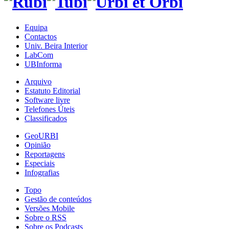
Equipa
Contactos
Univ. Beira Interior
LabCom
UBInforma
Arquivo
Estatuto Editorial
Software livre
Telefones Úteis
Classificados
GeoURBI
Opinião
Reportagens
Especiais
Infografias
Topo
Gestão de conteúdos
Versões Mobile
Sobre o RSS
Sobre os Podcasts