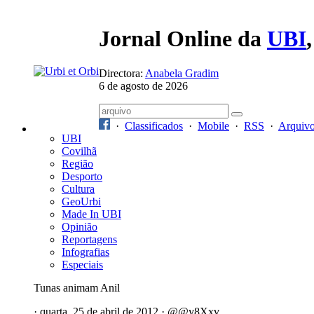
Jornal Online da
UBI
Directora:
Anabela Gradim
6 de agosto de 2026
·
Classificados
·
Mobile
·
RSS
·
Arquiv
UBI
Covilhã
Região
Desporto
Cultura
GeoUrbi
Made In UBI
Opinião
Reportagens
Infografias
Especiais
Tunas animam Anil
· quarta, 25 de abril de 2012 · @@y8Xxv