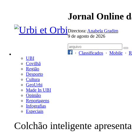
Jornal Online 
Directora:
Anabela Gradim
9 de agosto de 2026
·
Classificados
·
Mobile
·
R
UBI
Covilhã
Região
Desporto
Cultura
GeoUrbi
Made In UBI
Opinião
Reportagens
Infografias
Especiais
Colchão inteligente apresent