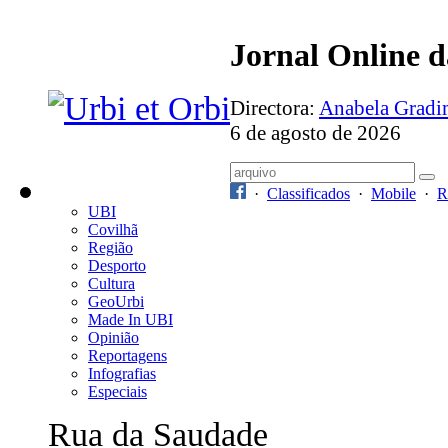
Jornal Online 
Directora:
Anabela Grad
6 de agosto de 2026
·
Classificados
·
Mobile
·
R
UBI
Covilhã
Região
Desporto
Cultura
GeoUrbi
Made In UBI
Opinião
Reportagens
Infografias
Especiais
Rua da Saudade