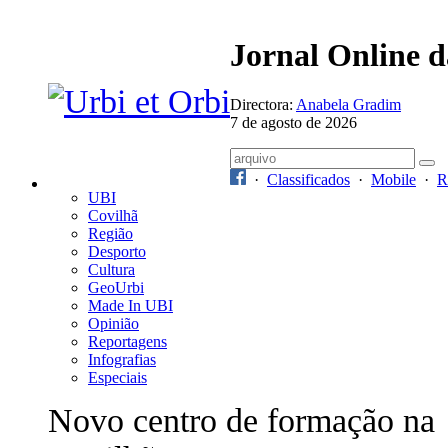
Jornal Online 
Directora:
Anabela Gradim
7 de agosto de 2026
·
Classificados
·
Mobile
·
R
UBI
Covilhã
Região
Desporto
Cultura
GeoUrbi
Made In UBI
Opinião
Reportagens
Infografias
Especiais
Novo centro de formação na