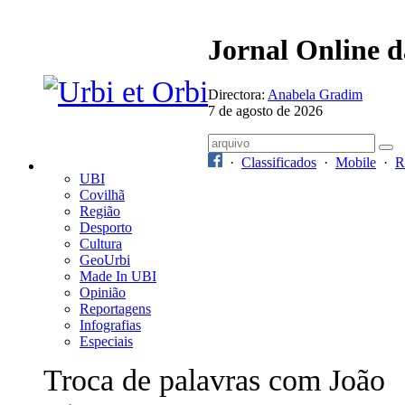
Jornal Online 
Directora:
Anabela Gradim
7 de agosto de 2026
·
Classificados
·
Mobile
·
R
UBI
Covilhã
Região
Desporto
Cultura
GeoUrbi
Made In UBI
Opinião
Reportagens
Infografias
Especiais
Troca de palavras com João