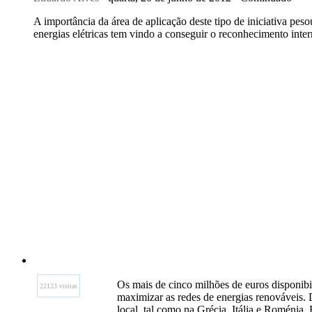
A importância da área de aplicação deste tipo de iniciativa pes
energias elétricas tem vindo a conseguir o reconhecimento inter
Os mais de cinco milhões de euros disponibil
22123 visitas
maximizar as redes de energias renováveis. 
local, tal como na Grécia, Itália e Roménia. 