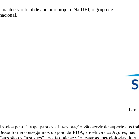
ou na decisão final de apoiar o projeto. Na UBI, o grupo de
nacional.
Um p
izados pela Europa para esta investigação vão servir de suporte aos tr
Dessa forma conseguimos o apoio da EDA, a elétrica dos Açores, nas il
Estes são os “test sites”, locais onde se vão testar as metodologias do 