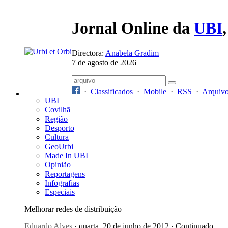
Jornal Online da
UBI
Directora:
Anabela Gradim
7 de agosto de 2026
·
Classificados
·
Mobile
·
RSS
·
Arquiv
UBI
Covilhã
Região
Desporto
Cultura
GeoUrbi
Made In UBI
Opinião
Reportagens
Infografias
Especiais
Melhorar redes de distribuição
Eduardo Alves
· quarta, 20 de junho de 2012 · Continuado