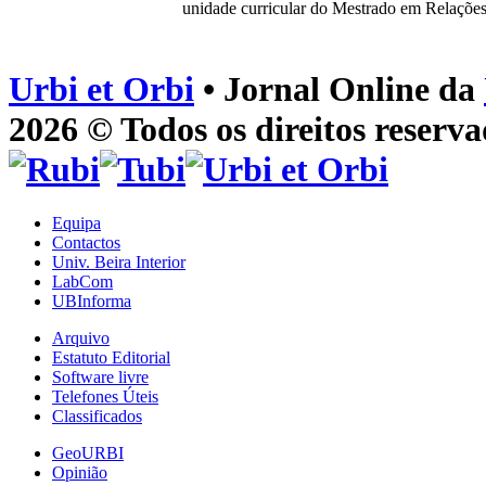
unidade curricular do Mestrado em Relações 
Urbi et Orbi
• Jornal Online da
2026 © Todos os direitos reserva
Equipa
Contactos
Univ. Beira Interior
LabCom
UBInforma
Arquivo
Estatuto Editorial
Software livre
Telefones Úteis
Classificados
GeoURBI
Opinião