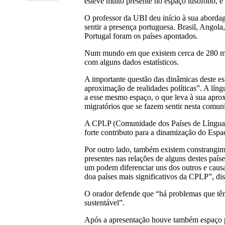
esteve muito presente no espaço lusófono, e
O professor da UBI deu início à sua abord
sentir a presença portuguesa. Brasil, Ango
Portugal foram os países apontados.
Num mundo em que existem cerca de 280 milh
com alguns dados estatísticos.
A importante questão das dinâmicas deste es
aproximação de realidades políticas”. A lín
a esse mesmo espaço, o que leva à sua aprox
migratórios que se fazem sentir nesta comun
A CPLP (Comunidade dos Países de Língua Po
forte contributo para a dinamização do Esp
Por outro lado, também existem constrangime
presentes nas relações de alguns destes país
um podem diferenciar uns dos outros e causar
doa países mais significativos da CPLP”, di
O orador defende que “há problemas que têm
sustentável”.
Após a apresentação houve também espaço par