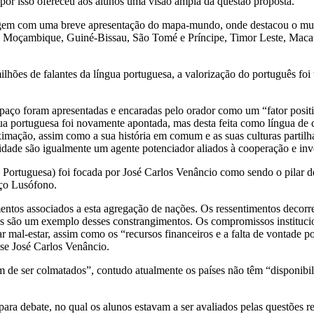
 por isso ofereceu aos alunos uma visão ampla da questão proposta.
agem com uma breve apresentação do mapa-mundo, onde destacou o mun
la, Moçambique, Guiné-Bissau, São Tomé e Príncipe, Timor Leste, Maca
ões de falantes da língua portuguesa, a valorização do português fo
paço foram apresentadas e encaradas pelo orador como um “fator positi
gua portuguesa foi novamente apontada, mas desta feita como língua de 
imação, assim como a sua história em comum e as suas culturas partilha
idade são igualmente um agente potenciador aliados à cooperação e in
rtuguesa) foi focada por José Carlos Venâncio como sendo o pilar de
aço Lusófono.
ntos associados a esta agregação de nações. Os ressentimentos decorre
es são um exemplo desses constrangimentos. Os compromissos institucion
 mal-estar, assim como os “recursos financeiros e a falta de vontade pol
sse José Carlos Venâncio.
 de ser colmatados”, contudo atualmente os países não têm “disponibi
a debate, no qual os alunos estavam a ser avaliados pelas questões re