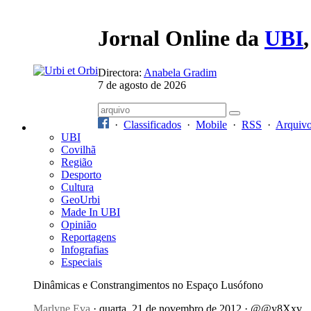
Jornal Online da
UBI
Directora:
Anabela Gradim
7 de agosto de 2026
·
Classificados
·
Mobile
·
RSS
·
Arquiv
UBI
Covilhã
Região
Desporto
Cultura
GeoUrbi
Made In UBI
Opinião
Reportagens
Infografias
Especiais
Dinâmicas e Constrangimentos no Espaço Lusófono
Marlyne Eva
· quarta, 21 de novembro de 2012 · @@y8Xxv