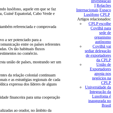
Investigação
I
Relações
do lusófono, aquele em que se faz
Internacionais
Espaço
u, Guiné Equatorial, Cabo Verde e
Lusófono
CPLP
Artigos relacionados:
CPLP escolhe
i também referenciada e comprovada
Covilhã para
sede de
organismo
vo a ser potenciado para a
autónomo
comunicação entre os países referentes
Covilhã vai
das. Os tão habituais fluxos
sediar delegação
vestimentos no comércio.
de exportadores
da CPLP
sta união de países, mostrando ser um
União de
Exportadores
aposta nos
ntes da relação colonial continuam
negócios na
ais e as estratégias regionais de cada
CPLP
ítica expressa dos líderes de alguns
Universidade da
Integração da
Lusofonia é
lidade financeira para uma cooperação
inaugurada no
Brasil
alizadas ao orador, no âmbito da