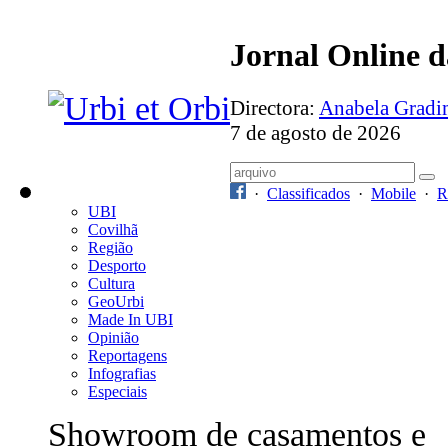
Jornal Online 
Directora:
Anabela Grad
7 de agosto de 2026
·
Classificados
·
Mobile
·
R
UBI
Covilhã
Região
Desporto
Cultura
GeoUrbi
Made In UBI
Opinião
Reportagens
Infografias
Especiais
Showroom de casamentos e