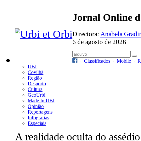
Jornal Online 
Directora:
Anabela Grad
6 de agosto de 2026
·
Classificados
·
Mobile
·
R
UBI
Covilhã
Região
Desporto
Cultura
GeoUrbi
Made In UBI
Opinião
Reportagens
Infografias
Especiais
A realidade oculta do assédio