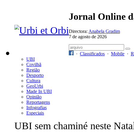
Jornal Online 
Directora:
Anabela Gradim
7 de agosto de 2026
·
Classificados
·
Mobile
·
R
UBI
Covilhã
Região
Desporto
Cultura
GeoUrbi
Made In UBI
Opinião
Reportagens
Infografias
Especiais
UBI sem chaminé neste Nata