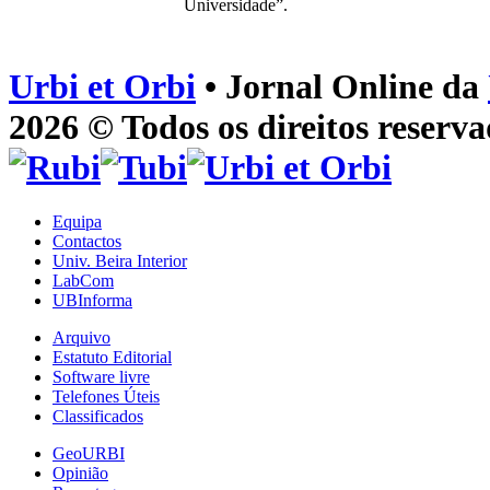
Universidade”.
Urbi et Orbi
• Jornal Online da
2026 © Todos os direitos reserva
Equipa
Contactos
Univ. Beira Interior
LabCom
UBInforma
Arquivo
Estatuto Editorial
Software livre
Telefones Úteis
Classificados
GeoURBI
Opinião