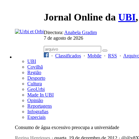
Jornal Online da
UBI
Directora:
Anabela Gradim
7 de agosto de 2026
·
Classificados
·
Mobile
·
RSS
·
Arquiv
UBI
Covilhã
Região
Desporto
Cultura
GeoUrbi
Made In UBI
Opinião
Reportagens
Infografias
Especiais
Consumo de água excessivo preocupa a universidade
Regina Henriques
· quarta, 19 de dezembro de 2012 · @@y8