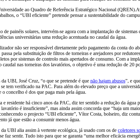
 Universidade ao Quadro de Referência Estratégico Nacional (QREN).A
rabalhos, o “UBI eficiente” pretende pensar a sustentabilidade do camp
 de painéis solares, intervém-se agora com a implantação de sistemas 
esidências universitárias uma redução acentuada no caudal da água.
lizador não ser responsável diretamente pelo pagamento da conta do ab
ssa pela substituição de filtros de torneiras e arejadores por redutores
oletos por sistemas de controlo mais apertados de consumo. Com a impl
caudal nas torneiras dos lavatórios, o objetivo é uma redução de 20 po
 da UBI, José Cruz, “o que se pretende é que
não hajam abusos
”, e qu
e tem verificado na PAC. Para além do elevado preço que a universid
ue o concelho é dos que paga mais pela água.
e residente há cinco anos da PAC, diz ter sentido a redução da água 
o lavatório é insuficiente”, mas ainda assim concorda que “haja um maio
conhecendo o projecto “UBI eficiente”, Vítor Costa, bolseiro, diz cont
ento já que estão a consumir menos água.
s da UBI alia assim à vertente ecológica, já usado com os de
coletores s
e faz sentir. Tudo isto para que se garanta “uma melhor eficácia energét