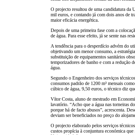
O projecto resultou de uma candidatura da
mil euros, e contando já com dois anos de t
maior eficácia energética.
Depois de uma primeira fase com a colocação
de água. Para esse efeito, já se sente nas r
A tendência para o desperdício advém do uti
objetivando um menor consumo, a estratégia pa
substituição de equipamentos sanitários obs
temporizadores de banho e com a redução do 
água.
Segundo o Engenheiro dos serviços técnicos
consumos padrão de 1200 m³ mensais como s
cúbico de água, 9,50 euros, o técnico diz q
Vítor Costa, aluno de mestrado em Economia 
lavatório. “Acho que a água nas torneiras d
porque há de facto abusos”, acrescenta. Des
deviam ser beneficiados no preço do alojam
O projecto elaborado pelos serviços técnico
custos propícia à conjuntura económica que s