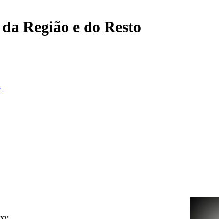
, da Região e do Resto
o
Xxv