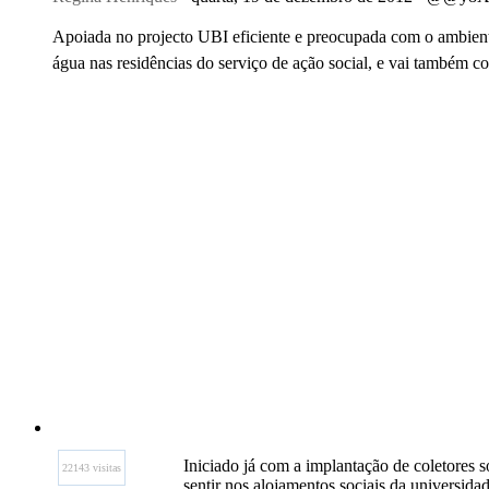
Apoiada no projecto UBI eficiente e preocupada com o ambiente
água nas residências do serviço de ação social, e vai também c
Iniciado já com a implantação de coletores so
22143 visitas
sentir nos alojamentos sociais da universida