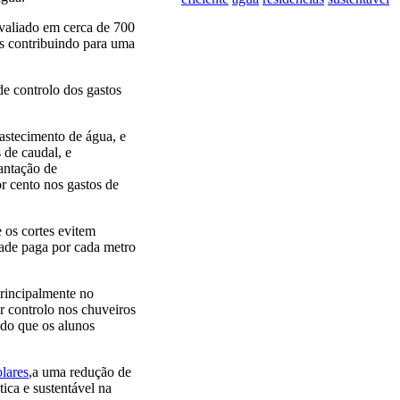
valiado em cerca de 700
us contribuindo para uma
de controlo dos gastos
astecimento de água, e
 de caudal, e
antação de
r cento nos gastos de
e os cortes evitem
ade paga por cada metro
principalmente no
r controlo nos chuveiros
udo que os alunos
olares
,a uma redução de
ica e sustentável na