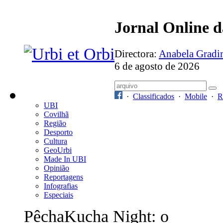
Jornal Online 
Directora:
Anabela Grad
6 de agosto de 2026
·
Classificados
·
Mobile
·
R
UBI
Covilhã
Região
Desporto
Cultura
GeoUrbi
Made In UBI
Opinião
Reportagens
Infografias
Especiais
PêchaKucha Night: o