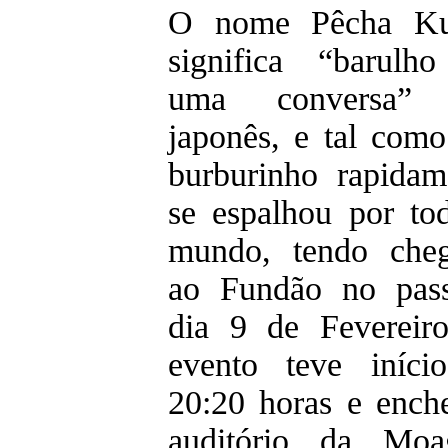
O nome Pêcha Ku
significa “barulh
uma conversa”
japonês, e tal com
burburinho rapidam
se espalhou por to
mundo, tendo che
ao Fundão no pas
dia 9 de Fevereir
evento teve iníci
20:20 horas e ench
auditório da Mo