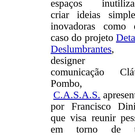
espaços inutiliza
criar ideias simpl
inovadoras como
caso do projeto
Deta
Deslumbrantes
, 
designer 
comunicação Clá
Pombo,
C.A.S.A.S.
apresen
por Francisco Din
que visa reunir pes
em torno de 