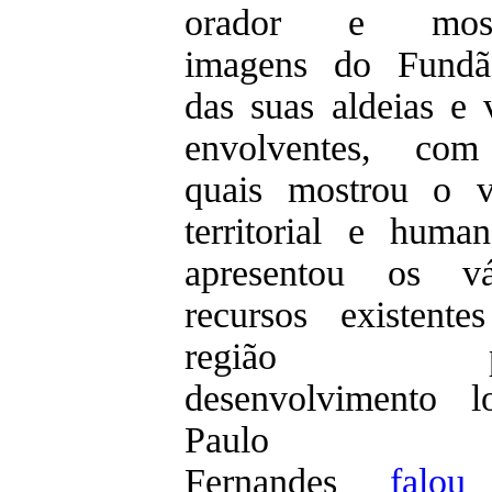
orador e most
imagens do Fund
das suas aldeias e v
envolventes, co
quais mostrou o v
territorial e huma
apresentou os vá
recursos existente
região pa
desenvolvimento lo
Paulo
Fernandes
falou