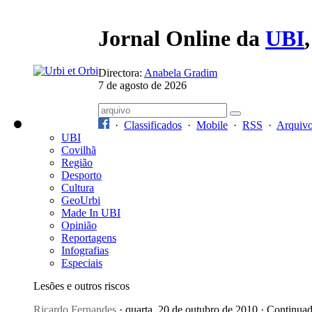
Jornal Online da
UBI
Directora:
Anabela Gradim
7 de agosto de 2026
·
Classificados
·
Mobile
·
RSS
·
Arquiv
UBI
Covilhã
Região
Desporto
Cultura
GeoUrbi
Made In UBI
Opinião
Reportagens
Infografias
Especiais
Lesões e outros riscos
Ricardo Fernandes
· quarta, 20 de outubro de 2010 · Continua