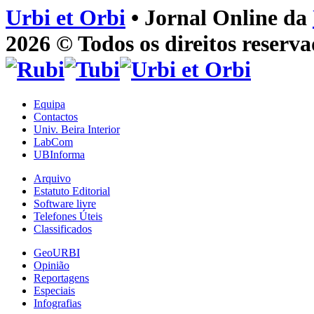
Urbi et Orbi
• Jornal Online da
2026 © Todos os direitos reserva
Equipa
Contactos
Univ. Beira Interior
LabCom
UBInforma
Arquivo
Estatuto Editorial
Software livre
Telefones Úteis
Classificados
GeoURBI
Opinião
Reportagens
Especiais
Infografias