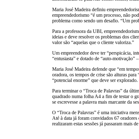
Maria José Madeira definiu empreendedori
empreendedorismo “é um processo, não pod
problema como sendo um desafio. “Um prob
Para a professora da UBI, empreendedorismo 
ideias e deve resolver os problemas dos clie
valor são “aquelas que o cliente valoriza.”
Um empreendedor deve ter “perspicácia, int
“entusiasta” e dotado de “auto-motivação” –
Maria José Madeira defende que “em tempos
oradora, os tempos de crise são alturas para
“potencial enorme” que deve ser explorado.
Para terminar o “Troca de Palavras” da últim
quadrado numa folha A4 a fim de testar o gr
se escrevesse a palavra mais marcante da ses
O “Troca de Palavras” é uma iniciativa men
Até à data já foram convidados 67 oradores c
realizaram estas sessões já passaram mais de 