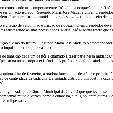
smo como sendo um comportamento: “não é uma ocupação ou profissão”
e ser um acto isolado.” Segundo Maria José Madeira um empreendedo
lema é sempre uma oportunidade para desenvolver um conceito de neg
é criação de valor, “não é criação de riqueza”. O empreendedor deve l
ntes satisfazendo as suas necessidades. Maria José Madeira refere que 
uição e visão do futuro”. Segundo Maria José Madeira o empreendedor
 o impulso interno que leva à acção.
 de transição cada um de nós é chamado a fazer parte nessa mudança.
 “pensar na nossa própria existência.” A professora defende ainda que 
a quinta-feira de fevereiro, a oradora lançou dois desafios: o primeiro 
au de criatividade de cada um. De seguida distribuiu um post-it a cada 
são.
sal organizada pela Câmara Municipal da Covilhã que que teve o seu in
om temas muito diversos, como a eutanásia, a religião, entre outros. Pe
três mil pessoas.