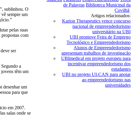
de Palavras
Biblioteca Municipal da
, sublinhou. O
Covilhã
r vê sempre um
Artigos relacionados:
ócio.”
Karion Therapeutics vence concurso
nacional de empreendedorismo
utar pelas suas
universitário na UBI
as propostas com
UBI promove Feira de Emprego
Tecnológico e Empreendedorismo
Alunos de Empreendedorismo
 deve ser
apresentam trabalhos de investigação
UBImedical em projeto europeu para
incentivar empreendedorismo dos
” Segundo a
estudantes
os jovens têm um
UBI no projeto UI-CAN para apoiar
ao empreendedorismo nas
universidades
foi desenhar um
pessoa para que
icio em 2007.
las salas onde se