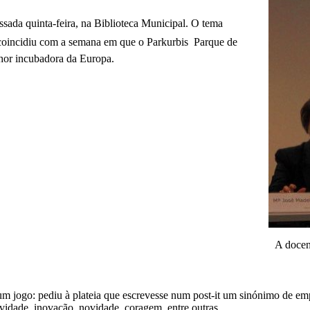
ssada quinta-feira, na Biblioteca Municipal. O tema
 coincidiu com a semana em que o Parkurbis  Parque de
lhor incubadora da Europa.
A docen
 jogo: pediu à plateia que escrevesse num post-it um sinónimo de e
vidade, inovação, novidade, coragem, entre outras.