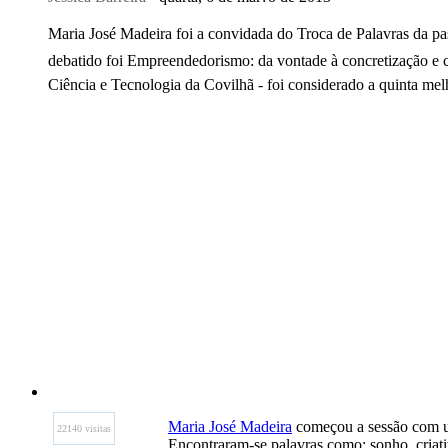
Maria José Madeira foi a convidada do Troca de Palavras da pa
debatido foi Empreendedorismo: da vontade à concretização e
Ciência e Tecnologia da Covilhã - foi considerado a quinta me
Maria José Madeira
começou a sessão com um
22140 visitas
Encontraram-se palavras como: sonho, criati