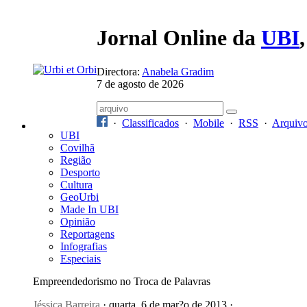
Jornal Online da
UBI
Directora:
Anabela Gradim
7 de agosto de 2026
·
Classificados
·
Mobile
·
RSS
·
Arquiv
UBI
Covilhã
Região
Desporto
Cultura
GeoUrbi
Made In UBI
Opinião
Reportagens
Infografias
Especiais
Empreendedorismo no Troca de Palavras
Jéssica Barreira
· quarta, 6 de mar?o de 2013 ·