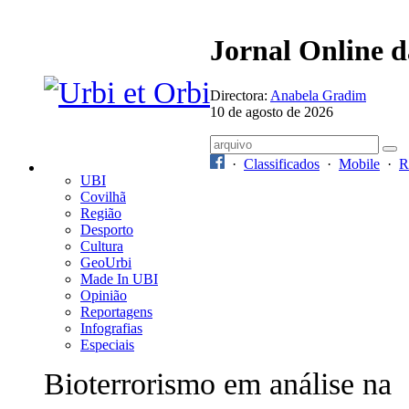
Jornal Online 
Directora:
Anabela Gradim
10 de agosto de 2026
·
Classificados
·
Mobile
·
R
UBI
Covilhã
Região
Desporto
Cultura
GeoUrbi
Made In UBI
Opinião
Reportagens
Infografias
Especiais
Bioterrorismo em análise na