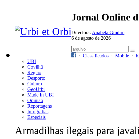
Jornal Online 
Directora:
Anabela Gradim
6 de agosto de 2026
·
Classificados
·
Mobile
·
R
UBI
Covilhã
Região
Desporto
Cultura
GeoUrbi
Made In UBI
Opinião
Reportagens
Infografias
Especiais
Armadilhas ilegais para javal