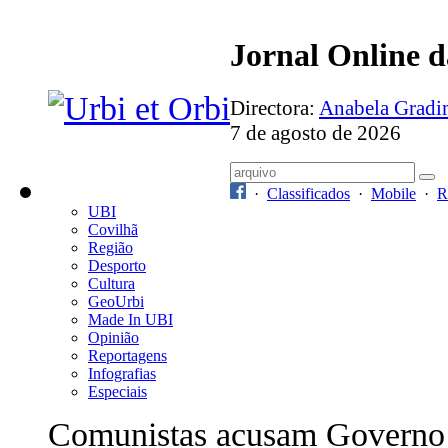
Jornal Online 
Directora:
Anabela Grad
7 de agosto de 2026
·
Classificados
·
Mobile
·
R
UBI
Covilhã
Região
Desporto
Cultura
GeoUrbi
Made In UBI
Opinião
Reportagens
Infografias
Especiais
Comunistas acusam Governo