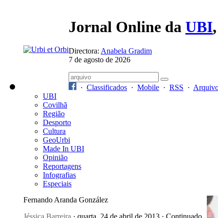
Jornal Online da
UBI
Directora:
Anabela Gradim
7 de agosto de 2026
·
Classificados
·
Mobile
·
RSS
·
Arquiv
UBI
Covilhã
Região
Desporto
Cultura
GeoUrbi
Made In UBI
Opinião
Reportagens
Infografias
Especiais
Fernando Aranda González
Jéssica Barreira
· quarta, 24 de abril de 2013 · Continuado