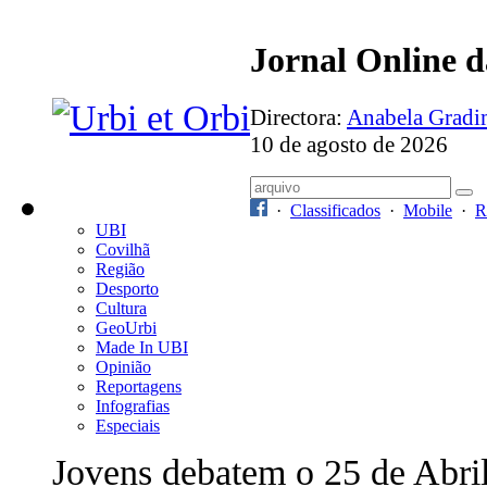
Jornal Online 
Directora:
Anabela Grad
10 de agosto de 2026
·
Classificados
·
Mobile
·
R
UBI
Covilhã
Região
Desporto
Cultura
GeoUrbi
Made In UBI
Opinião
Reportagens
Infografias
Especiais
Jovens debatem o 25 de Abri