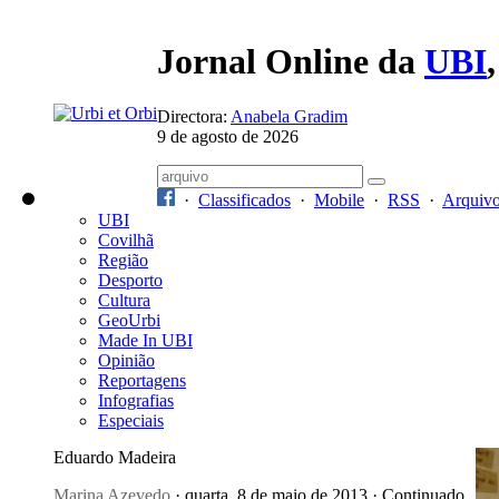
Jornal Online da
UBI
Directora:
Anabela Gradim
9 de agosto de 2026
·
Classificados
·
Mobile
·
RSS
·
Arquiv
UBI
Covilhã
Região
Desporto
Cultura
GeoUrbi
Made In UBI
Opinião
Reportagens
Infografias
Especiais
Eduardo Madeira
Marina Azevedo
· quarta, 8 de maio de 2013 · Continuado