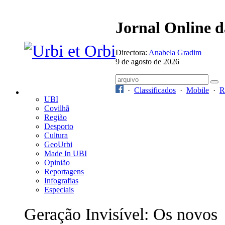
Jornal Online 
Directora:
Anabela Gradim
9 de agosto de 2026
·
Classificados
·
Mobile
·
R
UBI
Covilhã
Região
Desporto
Cultura
GeoUrbi
Made In UBI
Opinião
Reportagens
Infografias
Especiais
Geração Invisível: Os novos