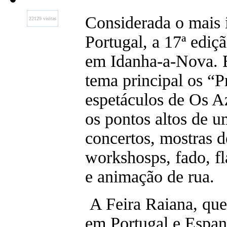
Considerada o mais i
22129 visitas
Portugal, a 17ª ediç
em Idanha-a-Nova. E
tema principal os “P
espetáculos de Os A
os pontos altos de 
concertos, mostras d
workshosps, fado, f
e animação de rua.
A Feira Raiana, que
em Portugal e Espa