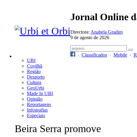
Jornal Online 
Directora:
Anabela Gradim
9 de agosto de 2026
·
Classificados
·
Mobile
·
R
UBI
Covilhã
Região
Desporto
Cultura
GeoUrbi
Made In UBI
Opinião
Reportagens
Infografias
Especiais
Beira Serra promove