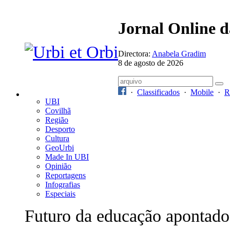
Jornal Online 
Directora:
Anabela Gradim
8 de agosto de 2026
·
Classificados
·
Mobile
·
R
UBI
Covilhã
Região
Desporto
Cultura
GeoUrbi
Made In UBI
Opinião
Reportagens
Infografias
Especiais
Futuro da educação apontado