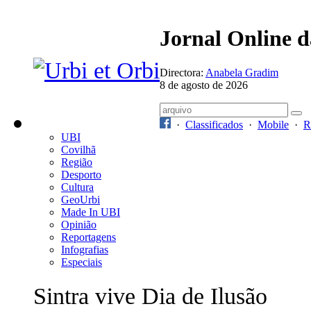
Jornal Online 
Directora:
Anabela Gradim
8 de agosto de 2026
·
Classificados
·
Mobile
·
R
UBI
Covilhã
Região
Desporto
Cultura
GeoUrbi
Made In UBI
Opinião
Reportagens
Infografias
Especiais
Sintra vive Dia de Ilusão