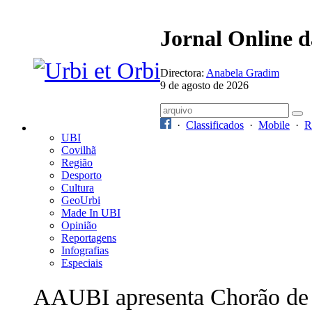
Jornal Online 
Directora:
Anabela Gradim
9 de agosto de 2026
·
Classificados
·
Mobile
·
R
UBI
Covilhã
Região
Desporto
Cultura
GeoUrbi
Made In UBI
Opinião
Reportagens
Infografias
Especiais
AAUBI apresenta Chorão de